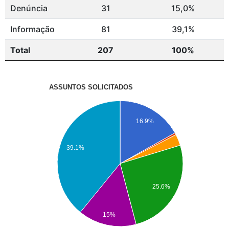
Denúncia
31
15,0%
Informação
81
39,1%
Total
207
100%
ASSUNTOS SOLICITADOS
16.9%
39.1%
25.6%
15%