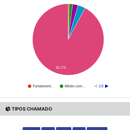
92.1%
Fundament…
Médio com…
1/3
TIPOS CHAMADO