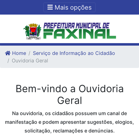
Ir para o conteudo
Ir para o fim do conteudo
Mais opções
Home
Serviço de Informação ao Cidadão
Ouvidoria Geral
Bem-vindo a Ouvidoria
Geral
Na ouvidoria, os cidadãos possuem um canal de
manifestação e podem apresentar sugestões, elogios,
solicitação, reclamações e denúncias.