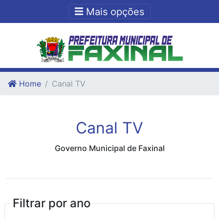
Ir para o conteudo
Ir para o fim do conteudo
Mais opções
Home
Canal TV
Canal TV
Governo Municipal de Faxinal
Filtrar por ano