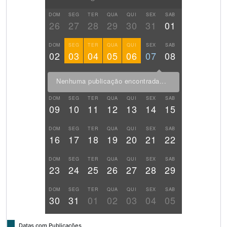
DOM
SEG
TER
QUA
QUI
SEX
SAB
26
27
28
29
30
31
01
DOM
SEG
TER
QUA
QUI
SEX
SAB
02
03
04
05
06
07
08
Nenhuma publicação encontrada...
DOM
SEG
TER
QUA
QUI
SEX
SAB
09
10
11
12
13
14
15
DOM
SEG
TER
QUA
QUI
SEX
SAB
16
17
18
19
20
21
22
DOM
SEG
TER
QUA
QUI
SEX
SAB
23
24
25
26
27
28
29
DOM
SEG
TER
QUA
QUI
SEX
SAB
30
31
01
02
03
04
05
Datas com Publicações