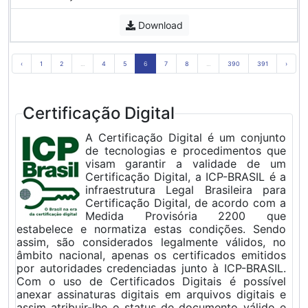
Download
‹
1
2
...
4
5
6
7
8
...
390
391
›
Certificação Digital
A Certificação Digital é um conjunto
de tecnologias e procedimentos que
visam garantir a validade de um
Certificação Digital, a ICP-BRASIL é a
infraestrutura Legal Brasileira para
Certificação Digital, de acordo com a
Medida Provisória 2200 que
estabelece e normatiza estas condições. Sendo
assim, são considerados legalmente válidos, no
âmbito nacional, apenas os certificados emitidos
por autoridades credenciadas junto à ICP-BRASIL.
Com o uso de Certificados Digitais é possível
anexar assinaturas digitais em arquivos digitais e
assim atribuir-lhe o status de documento válido e