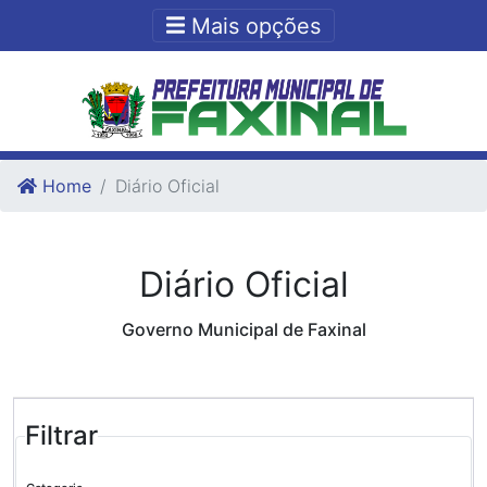
Ir para o conteudo
Ir para o fim do conteudo
Mais opções
Home
Diário Oficial
Diário Oficial
Governo Municipal de Faxinal
Filtrar