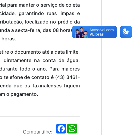
ial para manter o serviço de coleta
cidade, garantindo ruas limpas e
ributação, localizado no prédio da
unda a sexta-feira, das 08 horas as
 horas.
tire o documento até a data limite,
a diretamente na conta de água,
durante todo o ano. Para maiores
o telefone de contato é (43) 3461-
menda que os faxinalenses fiquem
jem o pagamento.
F
W
a
h
Compartilhe: