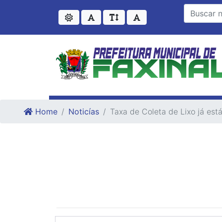
Ir para o conteudo
Ir para o fim do conteudo
Home
Noticías
Taxa de Coleta de Lixo já est