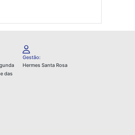
c
a
e
t
b
s
o
A
o
p
k
p
Gestão:
egunda
Hermes Santa Rosa
 e das