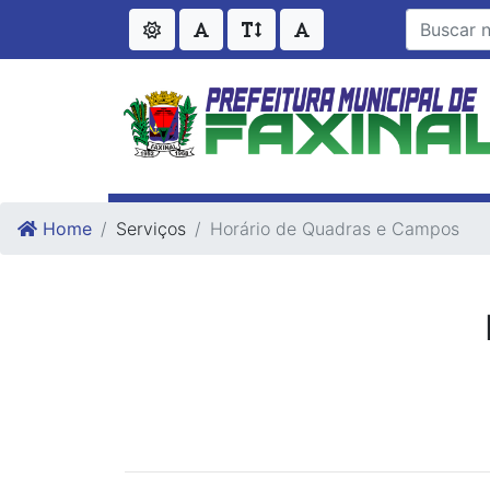
Ir para o conteudo
Ir para o fim do conteudo
Home
Serviços
Horário de Quadras e Campos