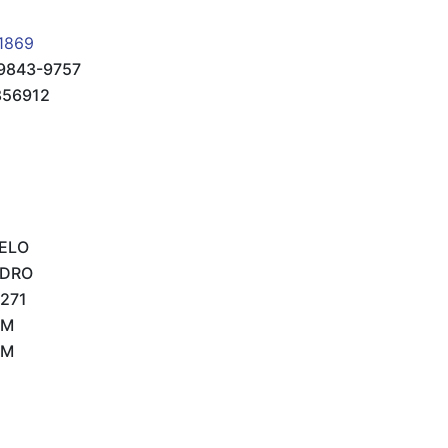
1869
9843-9757
856912
CELO
NDRO
271
EM
EM