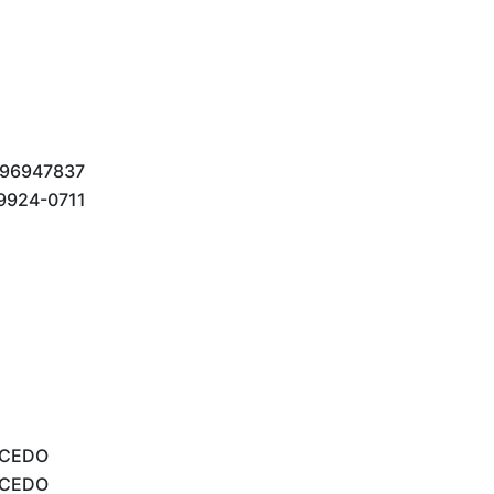
96947837
9924-0711
ACEDO
ACEDO