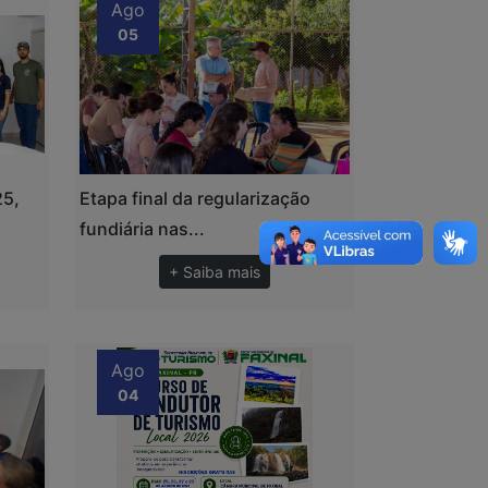
Ago
05
25,
Etapa final da regularização
fundiária nas...
+ Saiba mais
Ago
04