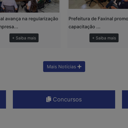
al avança na regularização
Prefeitura de Faxinal prom
presa...
capacitação ...
+ Saiba mais
+ Saiba mais
Mais Notícias
Concursos