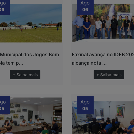
go
Ago
06
06
 Municipal dos Jogos Bom
Faxinal avança no IDEB 20
la tem p...
alcança nota ...
+ Saiba mais
+ Saiba mais
go
Ago
05
05