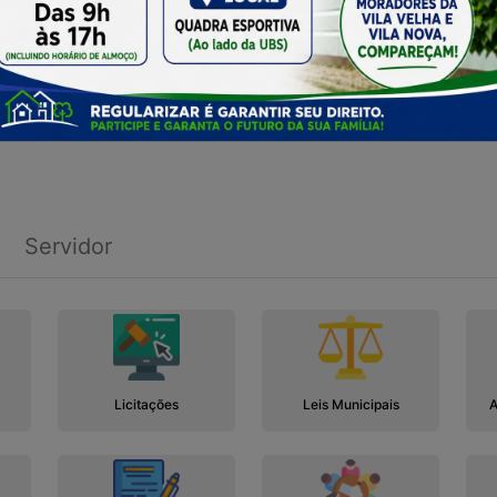
Servidor
Licitações
Leis Municipais
A