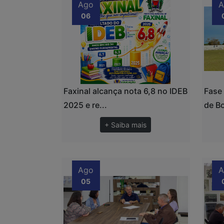
Ago
A
06
Faxinal alcança nota 6,8 no IDEB
Fase
2025 e re...
de Bo
+ Saiba mais
Ago
A
05