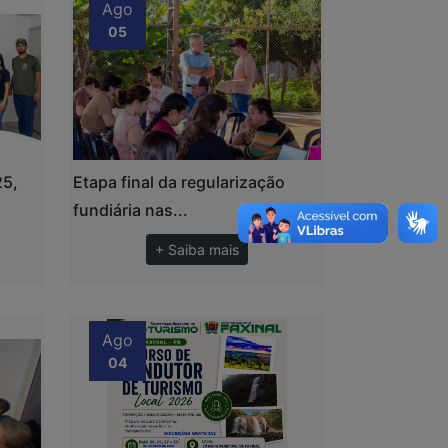
Ago
05
25,
Etapa final da regularização
fundiária nas...
+ Saiba mais
Ago
04