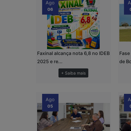
Ago
A
06
Faxinal alcança nota 6,8 no IDEB
Fase
2025 e re...
de Bo
+ Saiba mais
Ago
A
05