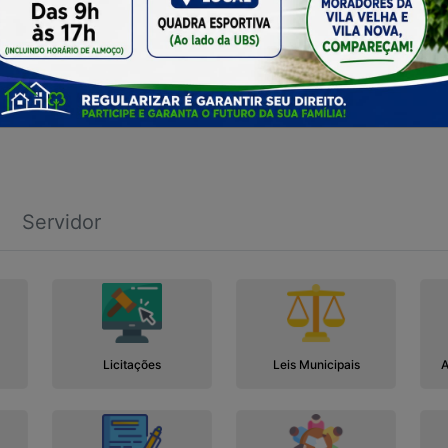
Servidor
Licitações
Leis Municipais
A