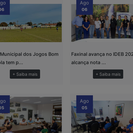
go
Ago
06
06
 Municipal dos Jogos Bom
Faxinal avança no IDEB 20
la tem p...
alcança nota ...
+ Saiba mais
+ Saiba mais
go
Ago
05
05