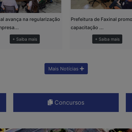
al avança na regularização
Prefeitura de Faxinal prom
presa...
capacitação ...
+ Saiba mais
+ Saiba mais
Mais Notícias
Concursos