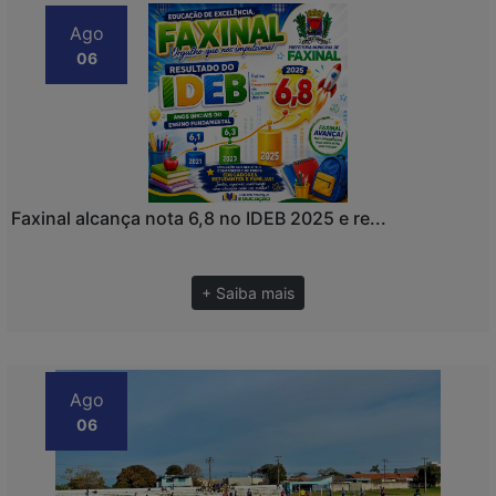
Ago
06
Faxinal alcança nota 6,8 no IDEB 2025 e re...
+ Saiba mais
Ago
06