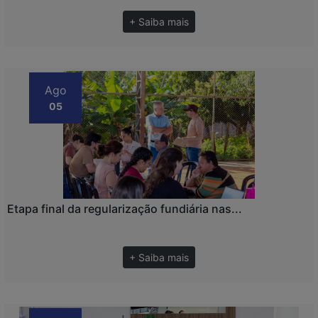
+ Saiba mais
Ago
05
Etapa final da regularização fundiária nas...
+ Saiba mais