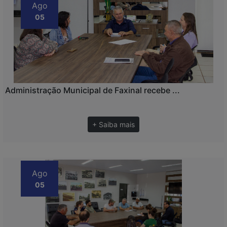
Ago
05
Administração Municipal de Faxinal recebe ...
+ Saiba mais
Ago
05