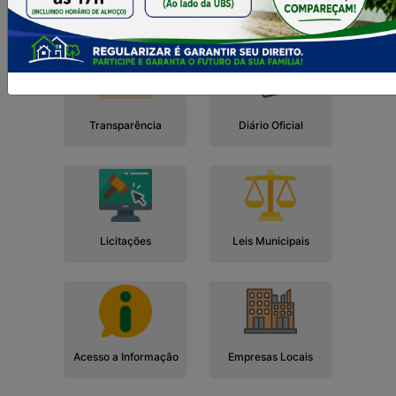
Cidadão
Empresa
Serviços
Servidor
Transparência
Diário Oficial
Licitações
Leis Municipais
Acesso a Informação
Empresas Locais