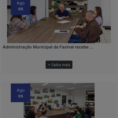
Ago
05
Administração Municipal de Faxinal recebe ...
+ Saiba mais
Ago
05