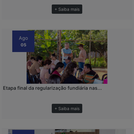
+ Saiba mais
Ago
05
Etapa final da regularização fundiária nas...
+ Saiba mais