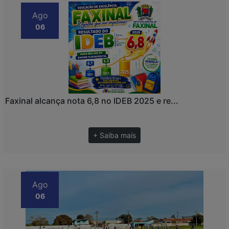
Ago
06
Faxinal alcança nota 6,8 no IDEB 2025 e re...
+ Saiba mais
Ago
06