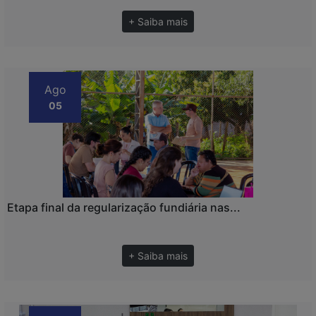
+ Saiba mais
Ago
05
Etapa final da regularização fundiária nas...
+ Saiba mais