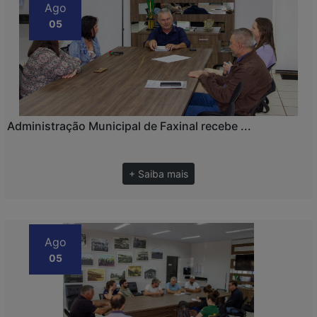
Ago
05
Administração Municipal de Faxinal recebe ...
+ Saiba mais
Ago
05