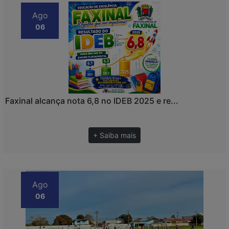
Ago
06
Faxinal alcança nota 6,8 no IDEB 2025 e re...
+ Saiba mais
Ago
06