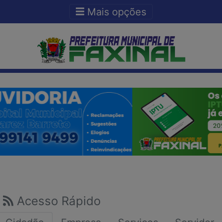
Ir para o conteudo
Ir para o fim do conteudo
Mais opções
Acesso Rápido