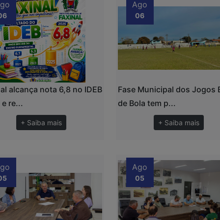
go
Ago
06
06
al alcança nota 6,8 no IDEB
Fase Municipal dos Jogos
e re...
de Bola tem p...
+ Saiba mais
+ Saiba mais
go
Ago
05
05