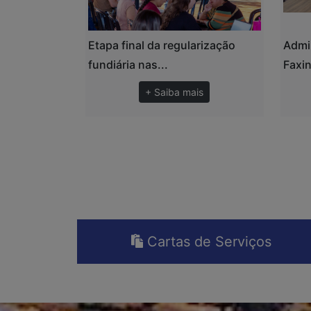
Etapa final da regularização
Admi
fundiária nas...
Faxin
+ Saiba mais
Cartas de Serviços