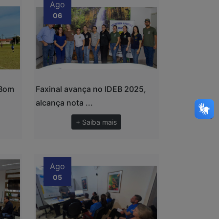
Ago
06
 Bom
Faxinal avança no IDEB 2025,
alcança nota ...
+ Saiba mais
Ago
05