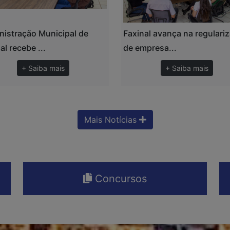
nistração Municipal de
Faxinal avança na regulari
al recebe ...
de empresa...
+ Saiba mais
+ Saiba mais
Mais Notícias
Concursos