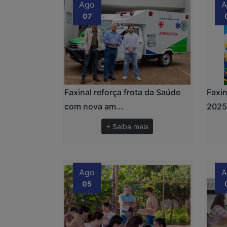
Ago
A
07
Faxinal reforça frota da Saúde
Faxin
com nova am...
2025 
+ Saiba mais
Ago
A
05