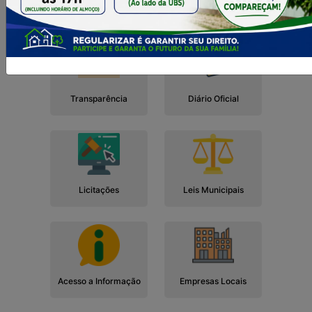
Cidadão
Empresa
Serviços
Servidor
Transparência
Diário Oficial
Licitações
Leis Municipais
Acesso a Informação
Empresas Locais