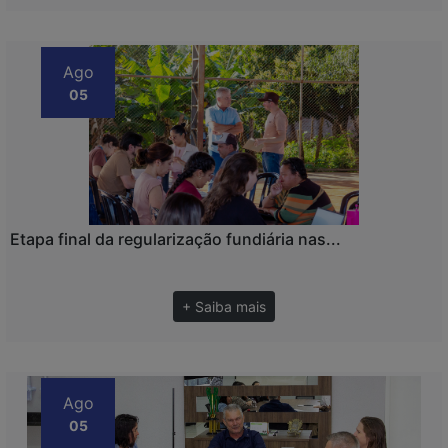
Ago
05
Etapa final da regularização fundiária nas...
+ Saiba mais
Ago
05