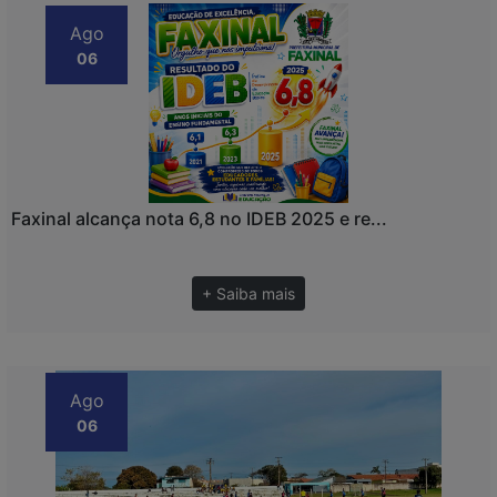
Ago
06
Faxinal alcança nota 6,8 no IDEB 2025 e re...
+ Saiba mais
Ago
06