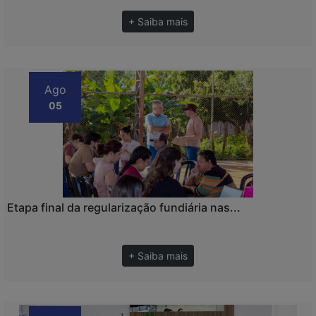
+ Saiba mais
Ago
05
Etapa final da regularização fundiária nas...
+ Saiba mais