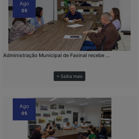
Ago
05
Administração Municipal de Faxinal recebe ...
+ Saiba mais
Ago
05