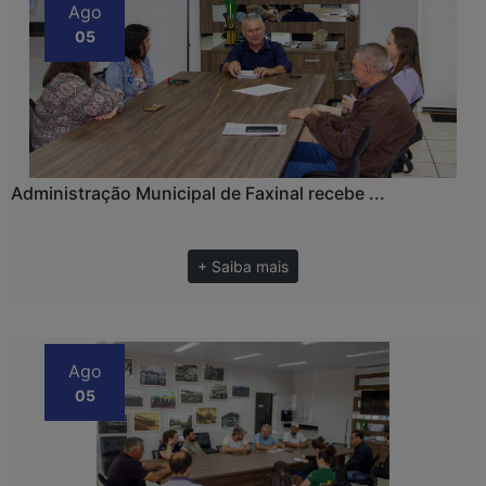
Ago
05
Administração Municipal de Faxinal recebe ...
+ Saiba mais
Ago
05