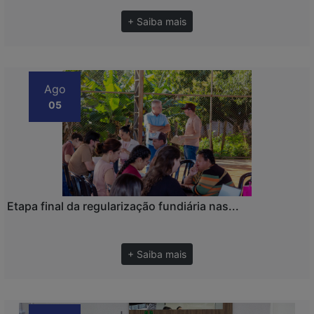
+ Saiba mais
Ago
05
Etapa final da regularização fundiária nas...
+ Saiba mais