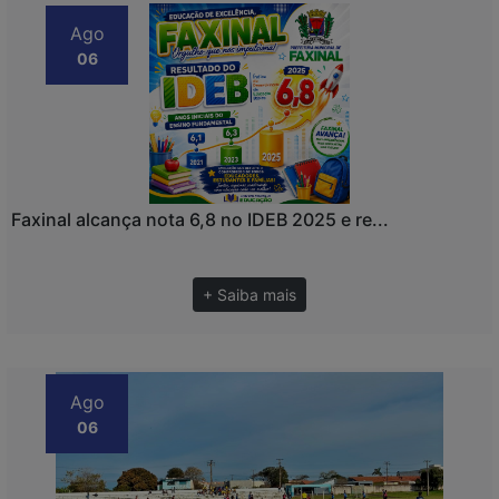
Ago
06
Faxinal alcança nota 6,8 no IDEB 2025 e re...
+ Saiba mais
Ago
06