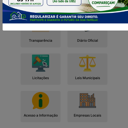
Cidadão
Empresa
Serviços
Servidor
Transparência
Diário Oficial
Licitações
Leis Municipais
Acesso a Informação
Empresas Locais