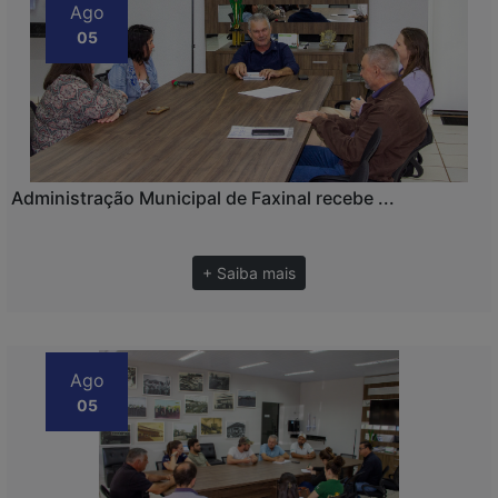
Ago
05
Administração Municipal de Faxinal recebe ...
+ Saiba mais
Ago
05