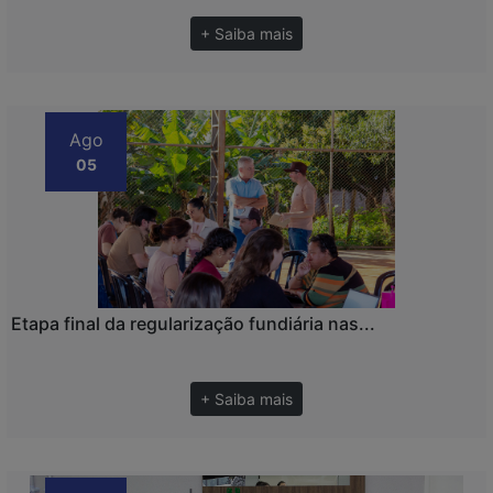
+ Saiba mais
Ago
05
Etapa final da regularização fundiária nas...
+ Saiba mais