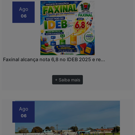
Ago
06
Faxinal alcança nota 6,8 no IDEB 2025 e re...
+ Saiba mais
Ago
06