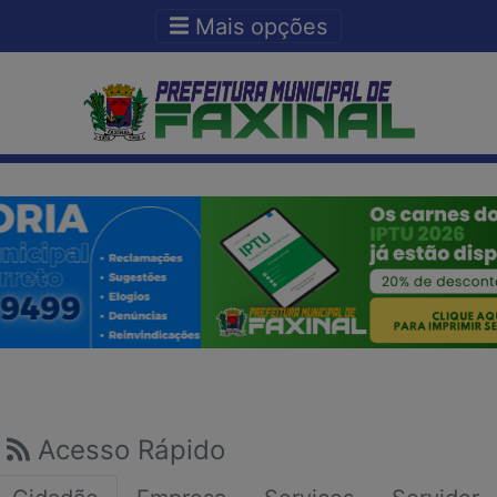
Ir para o conteudo
Ir para o fim do conteudo
Mais opções
Acesso Rápido