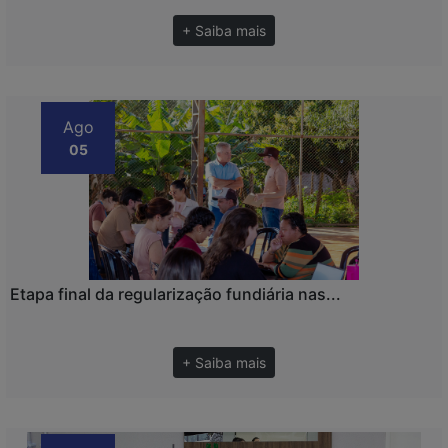
+ Saiba mais
Ago
05
Etapa final da regularização fundiária nas...
+ Saiba mais