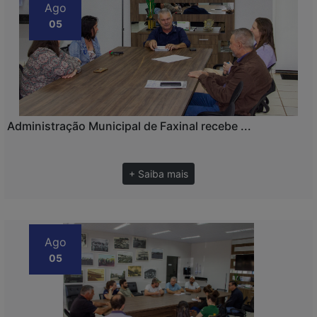
Ago
05
Administração Municipal de Faxinal recebe ...
+ Saiba mais
Ago
05