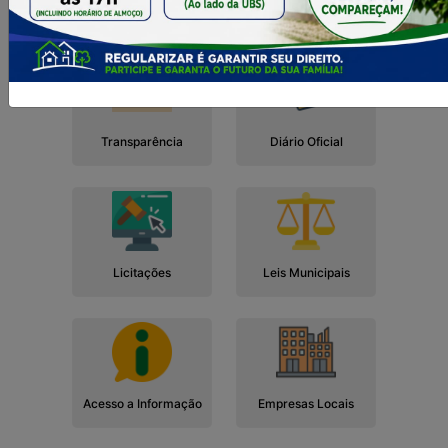
Cidadão
Empresa
Serviços
Servidor
Transparência
Diário Oficial
Licitações
Leis Municipais
Acesso a Informação
Empresas Locais