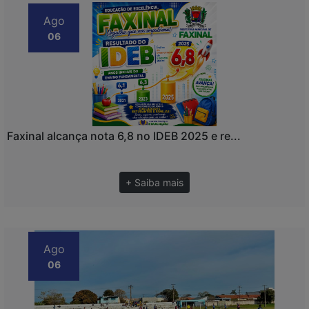
Ago
06
Faxinal alcança nota 6,8 no IDEB 2025 e re...
+ Saiba mais
Ago
06