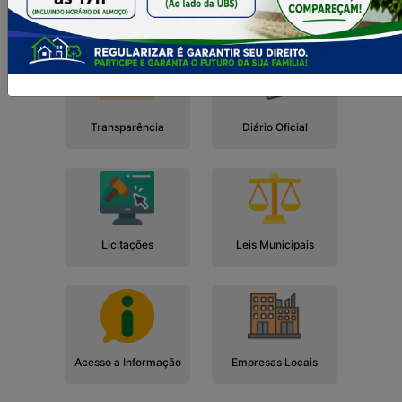
Cidadão
Empresa
Serviços
Servidor
Transparência
Diário Oficial
Licitações
Leis Municipais
Acesso a Informação
Empresas Locais