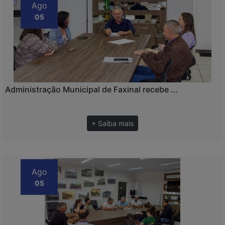
Ago
05
Administração Municipal de Faxinal recebe ...
+ Saiba mais
Ago
05