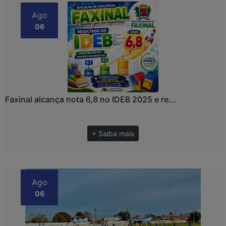
Ago
06
Faxinal alcança nota 6,8 no IDEB 2025 e re...
+ Saiba mais
Ago
06