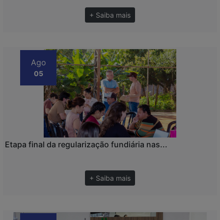
+ Saiba mais
Ago
05
Etapa final da regularização fundiária nas...
+ Saiba mais