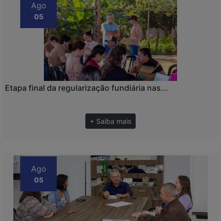
Ago
05
Etapa final da regularização fundiária nas...
+ Saiba mais
Ago
05