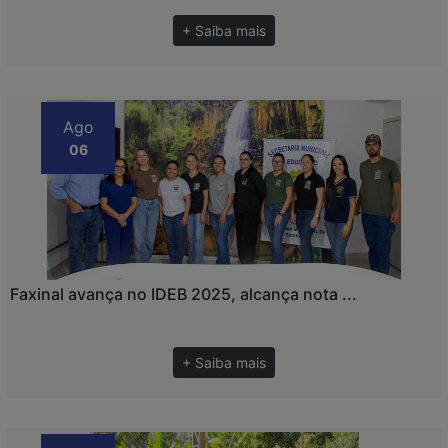
+ Saiba mais
Ago
06
Faxinal avança no IDEB 2025, alcança nota ...
+ Saiba mais