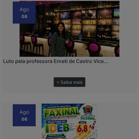
Ago
08
Luto pela professora Erneti de Castro Vice...
+ Saiba mais
Ago
06