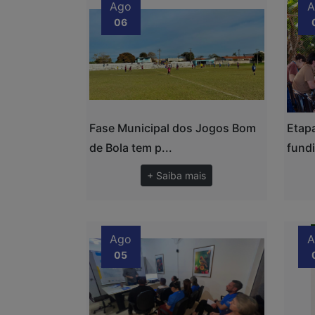
Ago
A
06
Fase Municipal dos Jogos Bom
Etapa
de Bola tem p...
fundi
+ Saiba mais
Ago
A
05