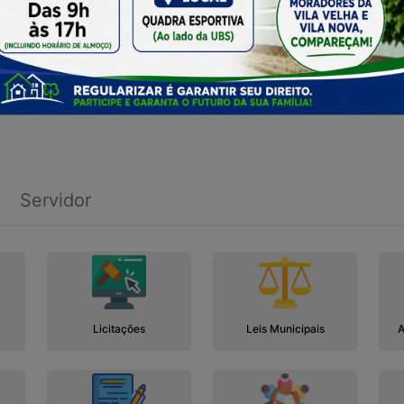
Servidor
Licitações
Leis Municipais
A