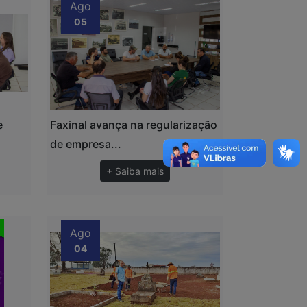
Ago
05
e
Faxinal avança na regularização
de empresa...
+ Saiba mais
Ago
04