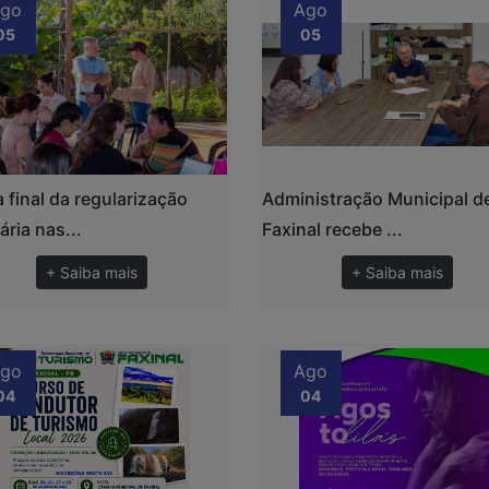
go
Ago
05
05
 final da regularização
Administração Municipal d
ária nas...
Faxinal recebe ...
+ Saiba mais
+ Saiba mais
go
Ago
04
04