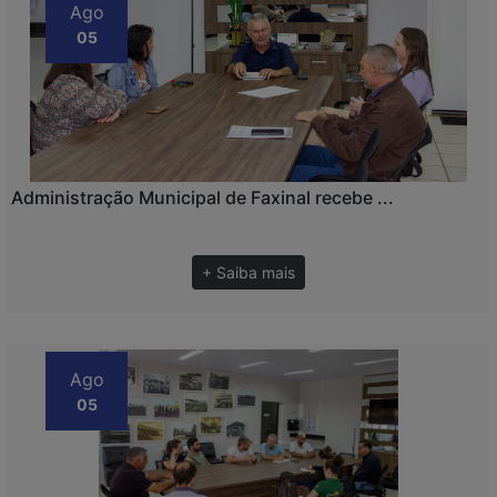
Ago
05
Administração Municipal de Faxinal recebe ...
+ Saiba mais
Ago
05