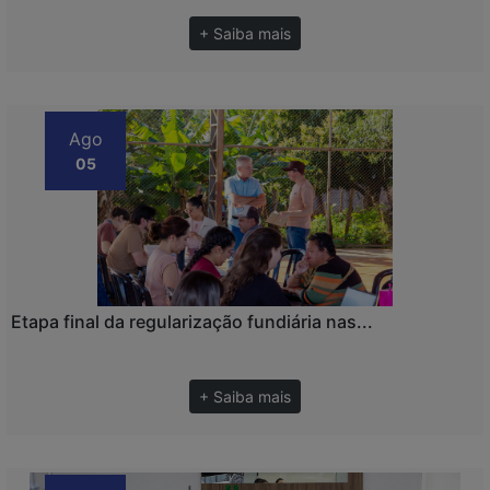
+ Saiba mais
Ago
05
Etapa final da regularização fundiária nas...
+ Saiba mais