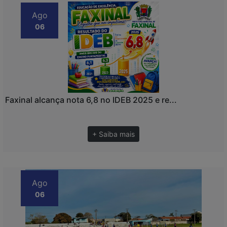
Ago
06
Faxinal alcança nota 6,8 no IDEB 2025 e re...
+ Saiba mais
Ago
06