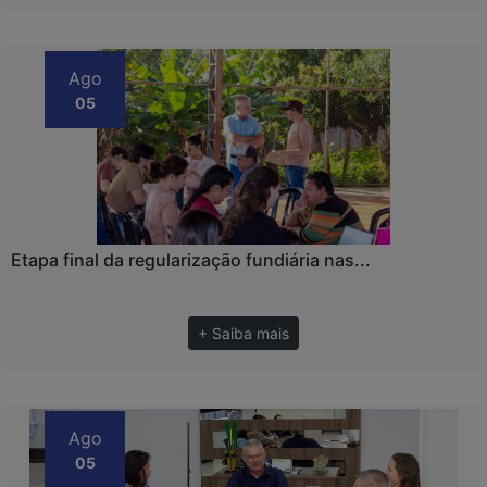
Ago
05
Etapa final da regularização fundiária nas...
+ Saiba mais
Ago
05