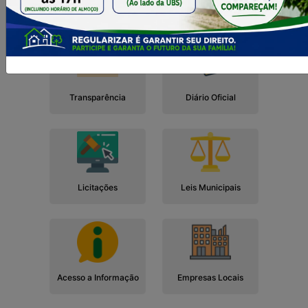
Cidadão
Empresa
Serviços
Servidor
Transparência
Diário Oficial
Licitações
Leis Municipais
Acesso a Informação
Empresas Locais