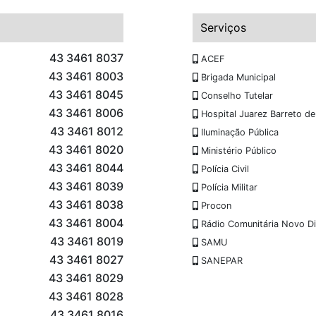
Serviços
43 3461 8037
ACEF
43 3461 8003
Brigada Municipal
43 3461 8045
Conselho Tutelar
43 3461 8006
Hospital Juarez Barreto d
43 3461 8012
Iluminação Pública
43 3461 8020
Ministério Público
43 3461 8044
Polícia Civil
43 3461 8039
Polícia Militar
43 3461 8038
Procon
43 3461 8004
Rádio Comunitária Novo D
43 3461 8019
SAMU
43 3461 8027
SANEPAR
43 3461 8029
43 3461 8028
43 3461 8016