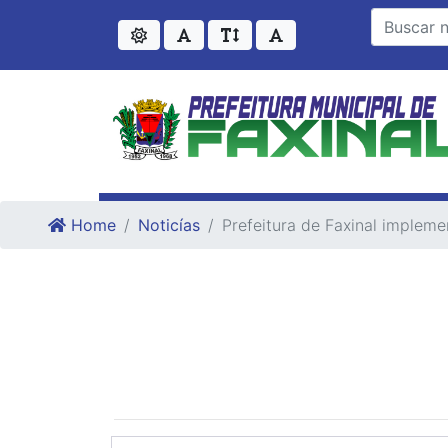
Ir para o conteudo
Ir para o fim do conteudo
Home
Noticías
Prefeitura de Faxinal impleme