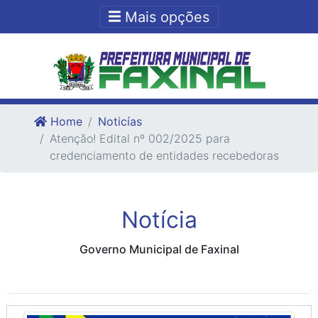
Ir para o conteudo
Ir para o fim do conteudo
Mais opções
Home
Noticías
Atenção! Edital nº 002/2025 para
credenciamento de entidades recebedoras
Notícia
Governo Municipal de Faxinal