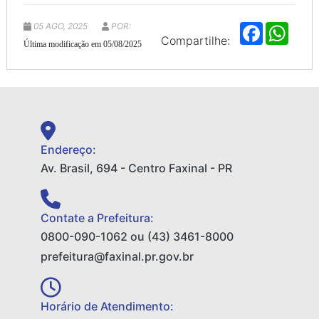
05 AGO, 2025
POR:
F
W
a
h
Compartilhe:
Última modificação em 05/08/2025
c
a
e
t
b
s
o
A
o
p
k
p
Endereço:
Av. Brasil, 694 - Centro Faxinal - PR
Contate a Prefeitura:
0800-090-1062 ou (43) 3461-8000
prefeitura@faxinal.pr.gov.br
Horário de Atendimento: