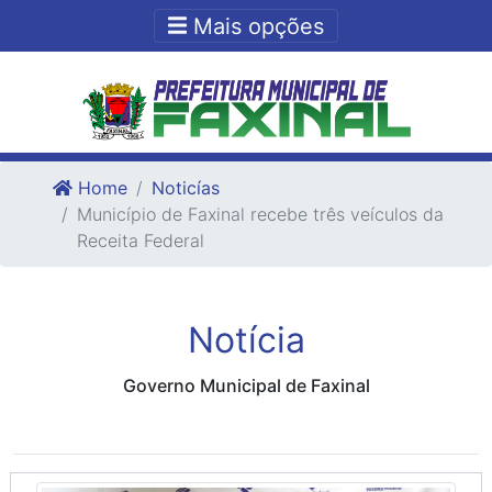
Ir para o conteudo
Ir para o fim do conteudo
Mais opções
Home
Noticías
Município de Faxinal recebe três veículos da
Receita Federal
Notícia
Governo Municipal de Faxinal