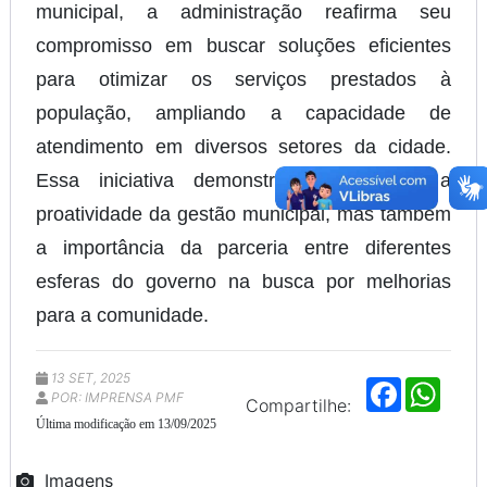
municipal, a administração reafirma seu
compromisso em buscar soluções eficientes
para otimizar os serviços prestados à
população, ampliando a capacidade de
atendimento em diversos setores da cidade.
Essa iniciativa demonstra não apenas a
proatividade da gestão municipal, mas também
a importância da parceria entre diferentes
esferas do governo na busca por melhorias
para a comunidade.
13 SET, 2025
F
W
POR: IMPRENSA PMF
a
h
Compartilhe:
c
a
Última modificação em 13/09/2025
e
t
b
s
o
A
Imagens