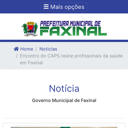
Ir para o conteudo
Ir para o fim do conteudo
Mais opções
Home
Noticías
Encontro do CAPS reúne profissionais da saúde
em Faxinal
Notícia
Governo Municipal de Faxinal