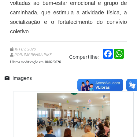
voltadas ao bem-estar emocional e grupo de
caminhada, que estimula a atividade física, a
socialização e o fortalecimento do convívio
coletivo.
10 FEV, 2026
F
W
POR: IMPRENSA PMF
a
h
Compartilhe:
c
a
Última modificação em 10/02/2026
e
t
b
s
o
A
Imagens
o
p
k
p