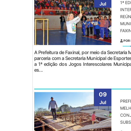
1ª E
Jul
INTE
REÚN
MUNI
FAXI
POR:
A Prefeitura de Faxinal, por meio da Secretaria
parceria com a Secretaria Municipal de Espor
a 1ª edição dos Jogos Interescolares Municipa
es...
09
PREF
Jul
MELH
CON
SUBS