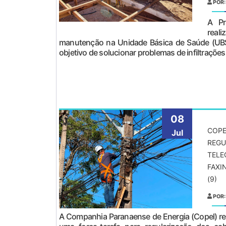
POR:
A Pr
rea
manutenção na Unidade Básica de Saúde (UBS
objetivo de solucionar problemas de infiltrações
08
COPE
Jul
REGU
TELE
FAXI
(9)
POR:
A Companhia Paranaense de Energia (Copel) real