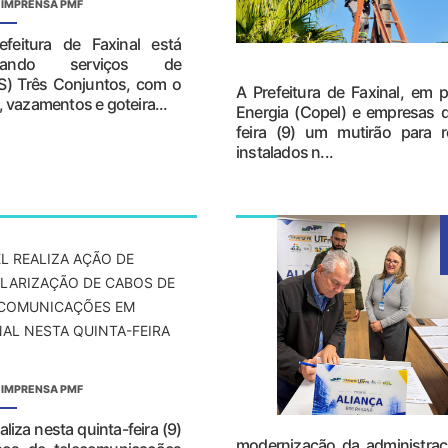
 IMPRENSA PMF
efeitura de Faxinal está
lizando serviços de
) Três Conjuntos, com o
A Prefeitura de Faxinal, em
, vazamentos e goteira...
Energia (Copel) e empresas d
feira (9) um mutirão para r
instalados n...
L REALIZA AÇÃO DE
LARIZAÇÃO DE CABOS DE
COMUNICAÇÕES EM
NAL NESTA QUINTA-FEIRA
 IMPRENSA PMF
iza nesta quinta-feira (9)
modernização da administraçã