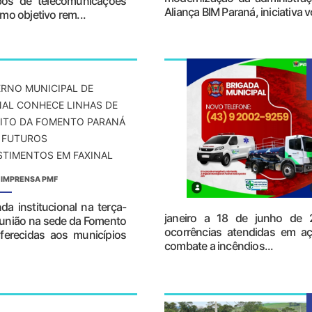
bos de telecomunicações
Aliança BIM Paraná, iniciativa vo
mo objetivo rem...
RNO MUNICIPAL DE
NAL CONHECE LINHAS DE
ITO DA FOMENTO PARANÁ
 FUTUROS
STIMENTOS EM FAXINAL
 IMPRENSA PMF
a institucional na terça-
janeiro a 18 de junho de
reunião na sede da Fomento
ocorrências atendidas em a
ferecidas aos municípios
combate a incêndios...