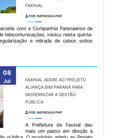
FAXINAL
POR: IMPRENSA PMF
 parceria com a Companhia Paranaense de
e telecomunicações, iniciou nesta quinta-
egularização e retirada de cabos soltos
08
FAXINAL ADERE AO PROJETO
Jul
ALIANÇA BIM PARANÁ PARA
MODERNIZAR A GESTÃO
PÚBLICA
POR: IMPRENSA PMF
A Prefeitura de Faxinal deu
mais um passo em direção à
o pública. O município aderiu ao Projeto