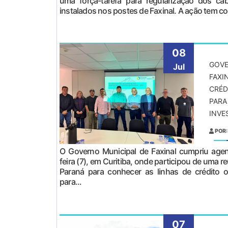
uma força-tarefa para regularização dos ca
instalados nos postes de Faxinal. A ação tem co
08
GOVE
Jul
FAXI
CRÉD
PARA
INVE
POR:
O Governo Municipal de Faxinal cumpriu agend
feira (7), em Curitiba, onde participou de uma 
Paraná para conhecer as linhas de crédito o
para...
07