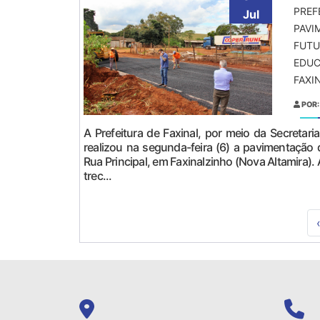
PREF
Jul
PAVI
FUTU
EDUC
FAXI
POR:
A Prefeitura de Faxinal, por meio da Secretar
realizou na segunda-feira (6) a pavimentaçã
Rua Principal, em Faxinalzinho (Nova Altamira).
trec...