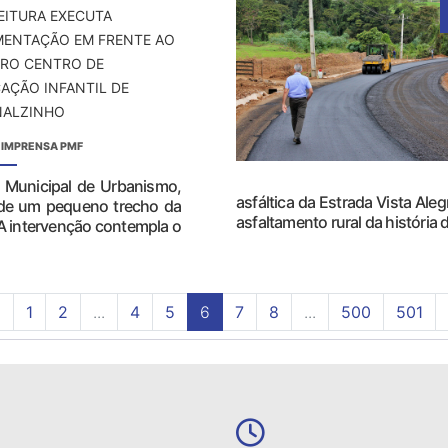
EITURA EXECUTA
MENTAÇÃO EM FRENTE AO
RO CENTRO DE
AÇÃO INFANTIL DE
NALZINHO
 IMPRENSA PMF
ia Municipal de Urbanismo,
asfáltica da Estrada Vista Aleg
o de um pequeno trecho da
asfaltamento rural da história 
 A intervenção contempla o
‹
1
2
...
4
5
6
7
8
...
500
501