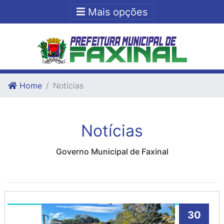
Ir para o conteudo
Ir para o fim do conteudo
Mais opções
Home
Notícias
Notícias
Governo Municipal de Faxinal
30