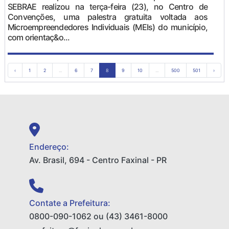
SEBRAE realizou na terça-feira (23), no Centro de
Convenções, uma palestra gratuita voltada aos
Microempreendedores Individuais (MEIs) do município,
com orientaç&o...
‹
1
2
...
6
7
8
9
10
...
500
501
›
Endereço:
Av. Brasil, 694 - Centro Faxinal - PR
Contate a Prefeitura:
0800-090-1062 ou (43) 3461-8000