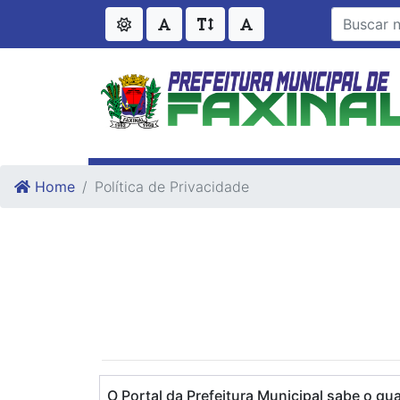
Ir para o conteudo
Ir para o fim do conteudo
Home
Política de Privacidade
O Portal da Prefeitura Municipal sabe o q