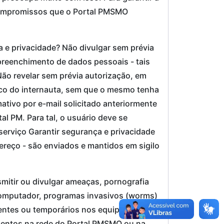
 compromissos que o Portal PMSMO
 e privacidade? Não divulgar sem prévia
preenchimento de dados pessoais - tais
Não revelar sem prévia autorização, em
ico do internauta, sem que o mesmo tenha
ativo por e-mail solicitado anteriormente
l PM. Para tal, o usuário deve se
erviço Garantir segurança e privacidade
reço - são enviados e mantidos em sigilo
smitir ou divulgar ameaças, pornografia
e computador, programas invasivos (worms)
entes ou temporários nos equipamentos
mentos na rede do Portal PMSMO ou na