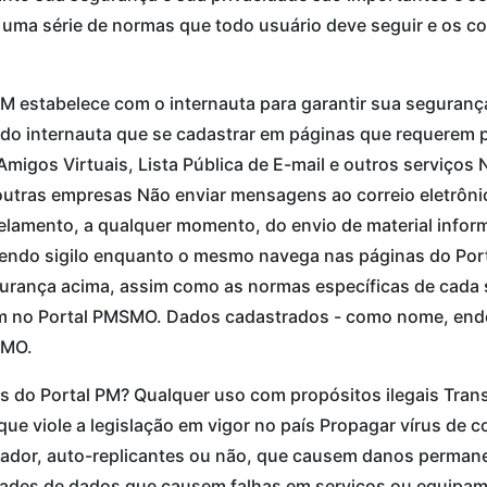
a uma série de normas que todo usuário deve seguir e os
 estabelece com o internauta para garantir sua segurança
 do internauta que se cadastrar em páginas que requerem 
igos Virtuais, Lista Pública de E-mail e outros serviços 
 outras empresas Não enviar mensagens ao correio eletrôn
ncelamento, a qualquer momento, do envio de material inform
tendo sigilo enquanto o mesmo navega nas páginas do Porta
urança acima, assim como as normas específicas de cada s
m no Portal PMSMO. Dados cadastrados - como nome, ende
SMO.
os do Portal PM? Qualquer uso com propósitos ilegais Tran
ro que viole a legislação em vigor no país Propagar vírus d
ador, auto-replicantes ou não, que causem danos perman
tidades de dados que causem falhas em serviços ou equipa