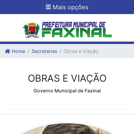
Ir para o conteudo
Ir para o fim do conteudo
Mais opções
Home
Secretarias
Obras e Viação
OBRAS E VIAÇÃO
Governo Municipal de Faxinal