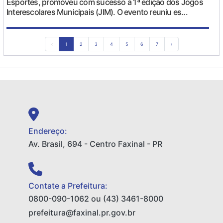
Esportes, promoveu com sucesso a 1ª edição dos Jogos
Interescolares Municipais (JIM). O evento reuniu es...
‹
1
2
3
4
5
6
7
›
Endereço:
Av. Brasil, 694 - Centro Faxinal - PR
Contate a Prefeitura:
0800-090-1062 ou (43) 3461-8000
prefeitura@faxinal.pr.gov.br