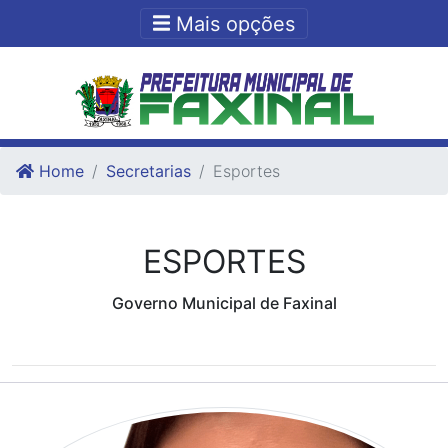
Ir para o conteudo
Ir para o fim do conteudo
Mais opções
Home
Secretarias
Esportes
ESPORTES
Governo Municipal de Faxinal