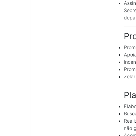
Assin
Secre
depar
Pr
Promo
Apoia
Incent
Promo
Zelar
Pl
Elabo
Busca
Reali
não g
Acomp