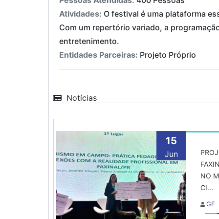
Pessoas Atendidas:
400 Pessoas
Atividades:
O festival é uma plataforma es
Com um repertório variado, a programação 
entretenimento.
Entidades Parceiras:
Projeto Próprio
Notícias
15
PROJ
Jun
FAXI
NO M
CI...
GF