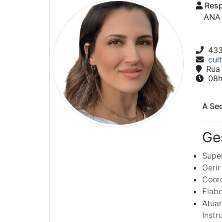
Resp
ANA 
433
cul
Rua 
08h 
A Sec
Ge
Super
Gerir
Coord
Elabo
Atuar
Instr