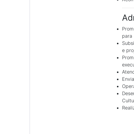
Ad
Promo
para 
Subsi
e pro
Promo
exec
Atend
Envia
Opera
Desem
Cultu
Reali