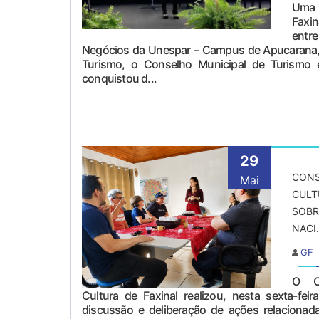
Uma i
Faxin
entr
Negócios da Unespar – Campus de Apucarana, a
Turismo, o Conselho Municipal de Turismo e
conquistou d...
29
CONS
Mai
CULT
SOBR
NACI.
GF
O C
Cultura de Faxinal realizou, nesta sexta-fei
discussão e deliberação de ações relacionada