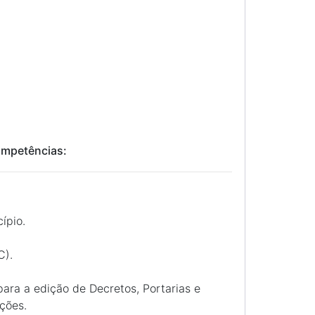
ompetências:
ípio.
C).
para a edição de Decretos, Portarias e
ções.