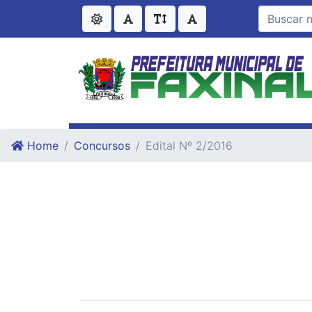
Ir para o conteudo
Ir para o fim do conteudo
Home
Concursos
Edital Nº 2/2016