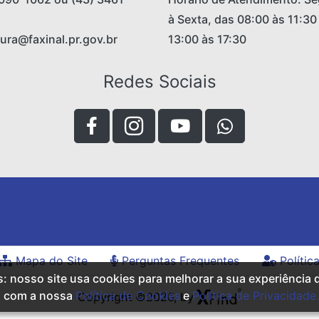
à Sexta, das 08:00 às 11:30
tura@faxinal.pr.gov.br
13:00 às 17:30
Redes Sociais
Mapa do Site
Perguntas Frequentes
Polític
s: nosso site usa cookies para melhorar a sua experiência
a com a nossa
Política de Cookies
e
Política de Privacidade.
Copyright ©2026, by