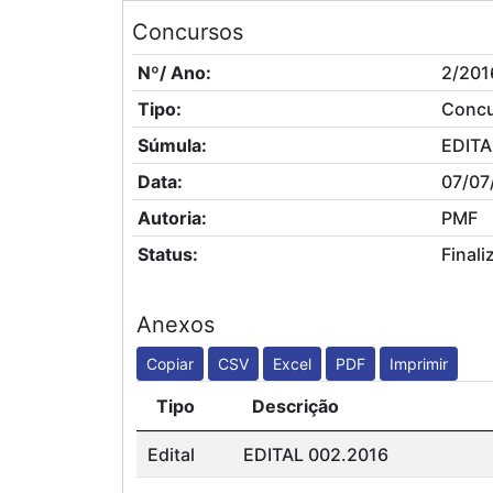
Concursos
Nº/ Ano:
2/201
Tipo:
Conc
Súmula:
EDITA
Data:
07/07
Autoria:
PMF
Status:
Finali
Anexos
Copiar
CSV
Excel
PDF
Imprimir
Tipo
Descrição
Edital
EDITAL 002.2016