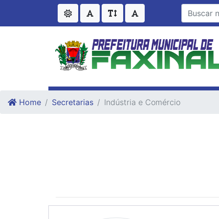
Ir para o conteudo
Ir para o fim do conteudo
Home
Secretarias
Indústria e Comércio