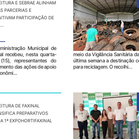
EITURA E SEBRAE ALINHAM
S PARCERIAS E
NTIVAM PARTICIPAÇÃO DE
..
ministração Municipal de
al recebeu, nesta quarta-
meio da Vigilância Sanitária d
 (15), representantes do
última semana a destinação co
cimento das ações de apoio
para reciclagem. O recolhi...
onômi...
EITURA DE FAXINAL
NSIFICA PREPARATIVOS
 A 1ª EXPOHORTIFAXINAL