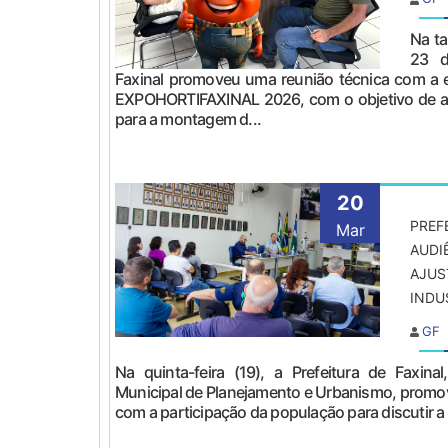
Na ta
23 d
Faxinal promoveu uma reunião técnica com a e
EXPOHORTIFAXINAL 2026, com o objetivo de ali
para a montagem d...
20
PREF
Mar
AUDI
AJUS
INDUS
GF
Na quinta-feira (19), a Prefeitura de Faxina
Municipal de Planejamento e Urbanismo, promo
com a participação da população para discutir a a