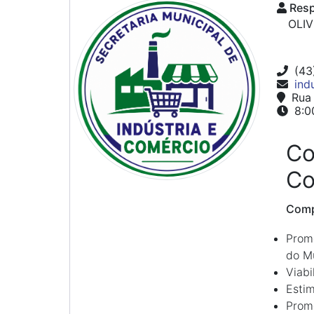
Resp
OLIV
(43
ind
Rua 
8:00
Co
Co
Compe
Promo
do Mu
Viabi
Estim
Promo