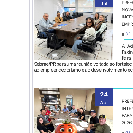
PREF
Jul
NOVA
INCE
EMPR.
GF
A Ad
Faxin
feira
Sebrae/PR para uma reunião voltada ao fortale
ao empreendedorismo e ao desenvolvimento ec
24
PREF
Abr
INTE
PARA
2026
GF