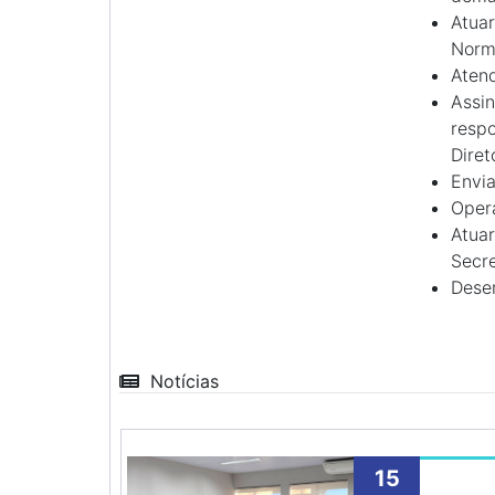
Atuar
Norma
Atend
Assin
respo
Diret
Envia
Opera
Atuar
Secre
Dese
Notícias
15