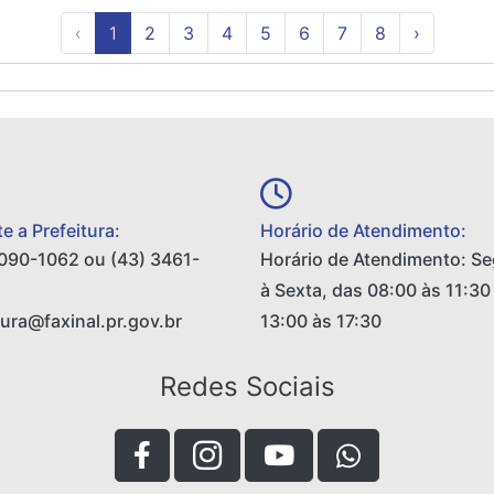
‹
1
2
3
4
5
6
7
8
›
e a Prefeitura:
Horário de Atendimento:
090-1062 ou (43) 3461-
Horário de Atendimento: S
à Sexta, das 08:00 às 11:30
tura@faxinal.pr.gov.br
13:00 às 17:30
Redes Sociais