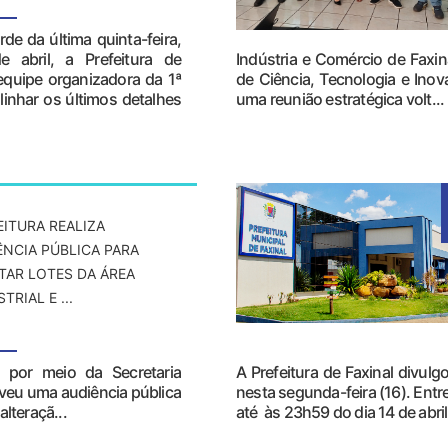
rde da última quinta-feira,
e abril, a Prefeitura de
Indústria e Comércio de Faxi
quipe organizadora da 1ª
de Ciência, Tecnologia e Ino
nhar os últimos detalhes
uma reunião estratégica volt...
EITURA REALIZA
ÊNCIA PÚBLICA PARA
TAR LOTES DA ÁREA
TRIAL E ...
l, por meio da Secretaria
A Prefeitura de Faxinal divu
veu uma audiência pública
nesta segunda-feira (16). Entre 
lteraçã...
até às 23h59 do dia 14 de abril 