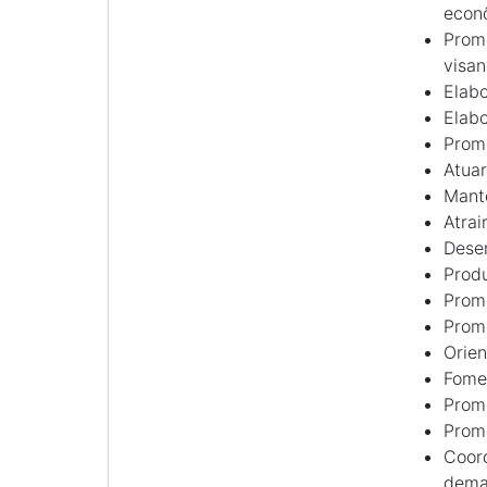
econô
Promo
visan
Elabo
Elabo
Promo
Atuar
Mante
Atrai
Desen
Produ
Promo
Prom
Orien
Fomen
Promo
Promo
Coord
demai