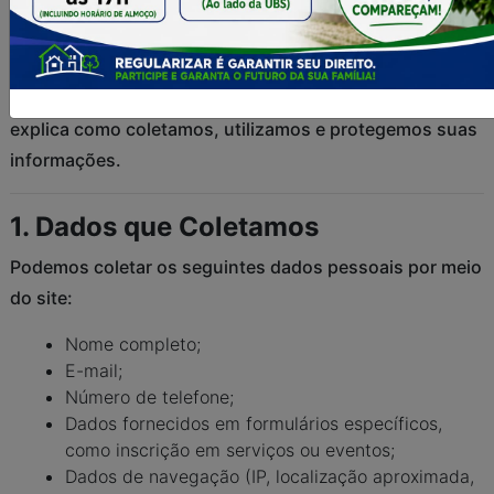
A [Prefeitura de Nome da Cidade] respeita sua
privacidade e está comprometida em proteger os dados
pessoais que você compartilha conosco. Esta política
explica como coletamos, utilizamos e protegemos suas
informações.
1. Dados que Coletamos
Podemos coletar os seguintes dados pessoais por meio
do site:
Nome completo;
E-mail;
Número de telefone;
Dados fornecidos em formulários específicos,
como inscrição em serviços ou eventos;
Dados de navegação (IP, localização aproximada,