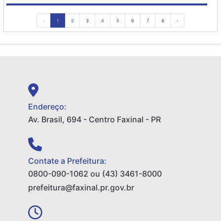
‹
1
2
3
4
5
6
7
8
›
Endereço:
Av. Brasil, 694 - Centro Faxinal - PR
Contate a Prefeitura:
0800-090-1062 ou (43) 3461-8000
prefeitura@faxinal.pr.gov.br