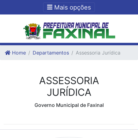
Ir para o conteudo
Ir para o fim do conteudo
Mais opções
Home
Departamentos
Assessoria Jurídica
ASSESSORIA
JURÍDICA
Governo Municipal de Faxinal