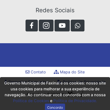
Redes Sociais
Contato
Mapa do Site
Perguntas Frequentes
Política de Privacidade
Governo Municipal de Faxinal e os cookies: nosso site
usa cookies para melhorar a sua experiência de
Copyright ©2026, by
navegação. Ao continuar você concorda com a nossa
Política de Cookies
e
Política de Privacidade.
Concordo