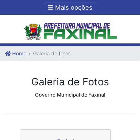
Ir para o conteudo
Ir para o fim do conteudo
Mais opções
Home
Galeria de fotos
Galeria de Fotos
Governo Municipal de Faxinal