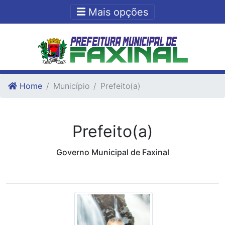
Ir para o conteudo
Ir para o fim do conteudo
Mais opções
Home
Município
Prefeito(a)
Prefeito(a)
Governo Municipal de Faxinal