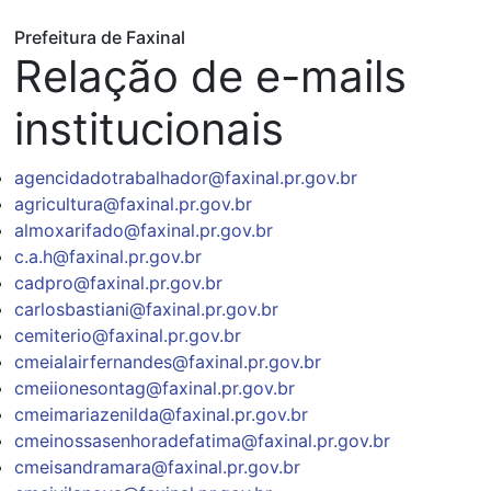
Prefeitura de Faxinal
Relação de e-mails
institucionais
agencidadotrabalhador@faxinal.pr.gov.br
agricultura@faxinal.pr.gov.br
almoxarifado@faxinal.pr.gov.br
c.a.h@faxinal.pr.gov.br
cadpro@faxinal.pr.gov.br
carlosbastiani@faxinal.pr.gov.br
cemiterio@faxinal.pr.gov.br
cmeialairfernandes@faxinal.pr.gov.br
cmeiionesontag@faxinal.pr.gov.br
cmeimariazenilda@faxinal.pr.gov.br
cmeinossasenhoradefatima@faxinal.pr.gov.br
cmeisandramara@faxinal.pr.gov.br