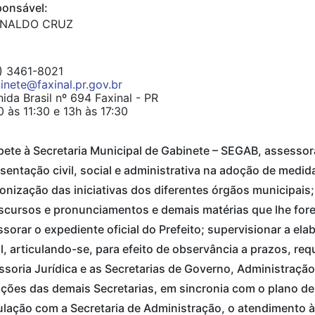
onsável:
INALDO CRUZ
) 3461-8021
inete@faxinal.pr.gov.br
ida Brasil nº 694 Faxinal - PR
 às 11:30 e 13h às 17:30
te à Secretaria Municipal de Gabinete – SEGAB, assessora
sentação civil, social e administrativa na adoção de medid
nização das iniciativas dos diferentes órgãos municipai
scursos e pronunciamentos e demais matérias que lhe fore
sorar o expediente oficial do Prefeito; supervisionar a el
l, articulando-se, para efeito de observância a prazos, req
soria Jurídica e as Secretarias de Governo, Administraçã
ções das demais Secretarias, em sincronia com o plano de
ulação com a Secretaria de Administração, o atendimento 