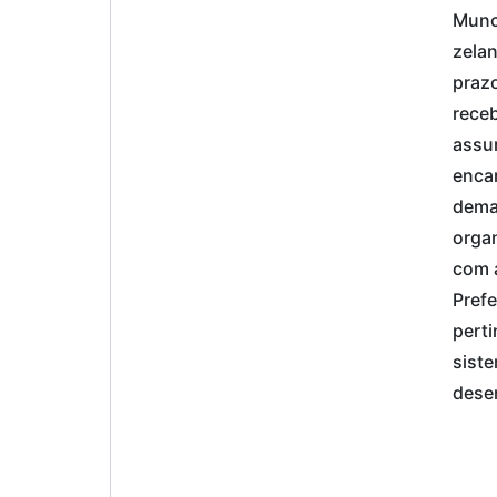
Munci
zelan
prazo
receb
assun
encam
demai
organ
com 
Prefe
perti
siste
desem