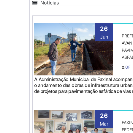
Notícias
26
PREF
Jun
AVAN
PAVI
ASFAL
GF
A Administração Municipal de Faxinal acompanh
o andamento das obras de infraestrutura urba
de projetos para pavimentação asfáltica de vias 
26
FAXI
Mar
FEDE