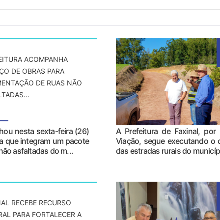
EITURA ACOMPANHA
ÇO DE OBRAS PARA
MENTAÇÃO DE RUAS NÃO
TADAS...
ou nesta sexta-feira (26)
A Prefeitura de Faxinal, por
na que integram um pacote
Viação, segue executando o
não asfaltadas do m...
das estradas rurais do municíp
NAL RECEBE RECURSO
RAL PARA FORTALECER A