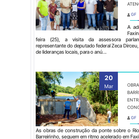
ATEN
GF
A ad
Faxin
feira (25), a visita da assessora parla
representante do deputado federal Zeca Dirce
de lideranças locais, para o anú...
20
OBRA
Mar
BARR
ENTR
CON
GF
As obras de construção da ponte sobre o Rio
Barreirinho, seguem em ritmo acelerado em Faxi