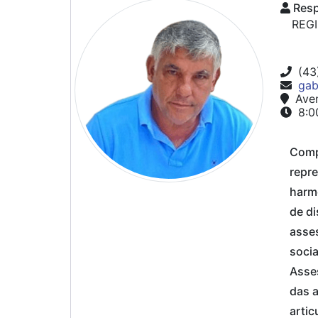
Resp
REG
(43
gab
Aven
8:00
Compe
repre
harmo
de di
asses
socia
Asses
das a
artic