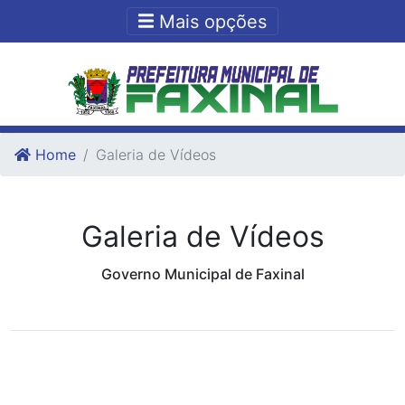
Ir para o conteudo
Ir para o fim do conteudo
Mais opções
Home
Galeria de Vídeos
Galeria de Vídeos
Governo Municipal de Faxinal