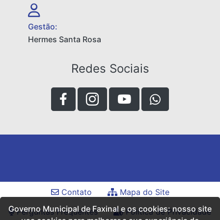
Gestão:
Hermes Santa Rosa
Redes Sociais
Contato
Mapa do Site
Governo Municipal de Faxinal e os cookies: nosso site
Perguntas Frequentes
Política de Privacidade