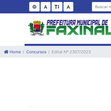
Ir para o conteudo
Ir para o fim do conteudo
Home
Concursos
Edital Nº 2307/2023