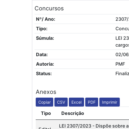
Concursos
Nº/ Ano:
2307
Tipo:
Conc
Súmula:
LEI 23
cargo
Data:
02/06
Autoria:
PMF
Status:
Finali
Anexos
Copiar
CSV
Excel
PDF
Imprimir
Tipo
Descrição
LEI 2307/2023 - Dispõe sobre a 