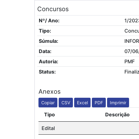
Concursos
Nº/ Ano:
1/202
Tipo:
Conc
Súmula:
INFOR
Data:
07/06
Autoria:
PMF
Status:
Finali
Anexos
Copiar
CSV
Excel
PDF
Imprimir
Tipo
Descrição
Edital