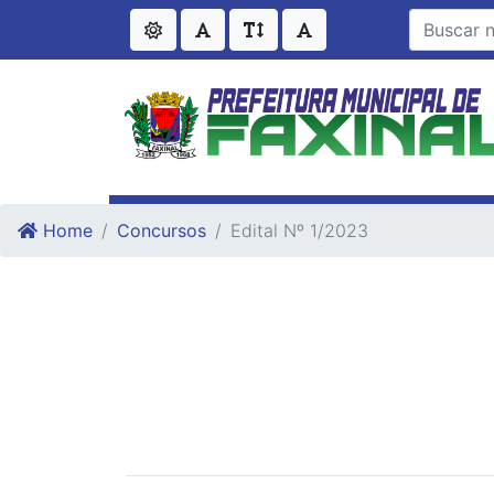
Ir para o conteudo
Ir para o fim do conteudo
Home
Concursos
Edital Nº 1/2023