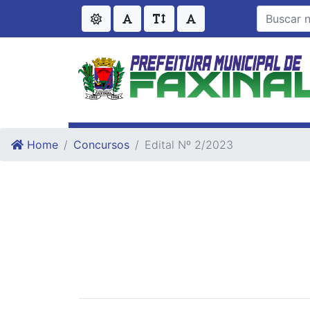
Ir para o conteudo
Ir para o fim do conteudo
Home
Concursos
Edital Nº 2/2023