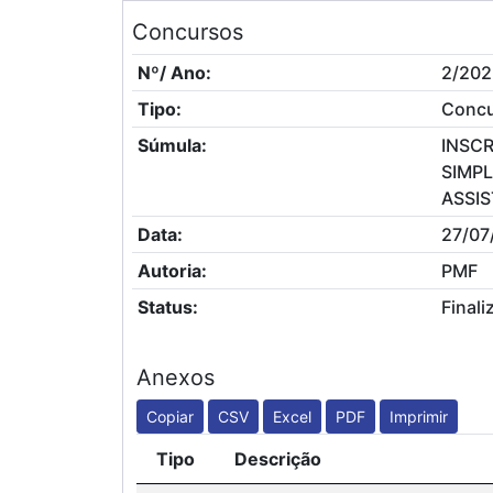
Concursos
Nº/ Ano:
2/202
Tipo:
Conc
Súmula:
INSCR
SIMPL
ASSIS
Data:
27/07
Autoria:
PMF
Status:
Finali
Anexos
Copiar
CSV
Excel
PDF
Imprimir
Tipo
Descrição