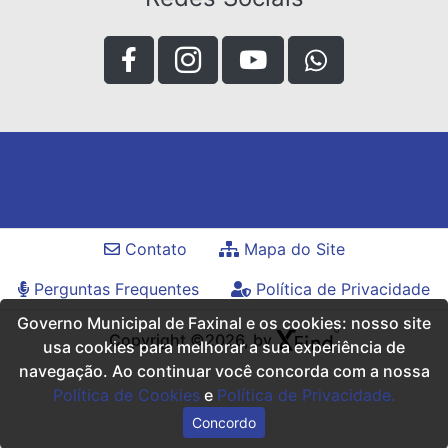
Contato
Mapa do Site
Perguntas Frequentes
Política de Privacidade
Governo Municipal de Faxinal e os cookies: nosso site
Copyright ©2026, by
usa cookies para melhorar a sua experiência de
navegação. Ao continuar você concorda com a nossa
Política de Cookies
e
Política de Privacidade.
Concordo