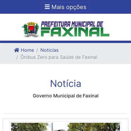
Ir para o conteudo
Ir para o fim do conteudo
Mais opções
Home
Noticías
Ônibus Zero para Saúde de Faxinal
Notícia
Governo Municipal de Faxinal