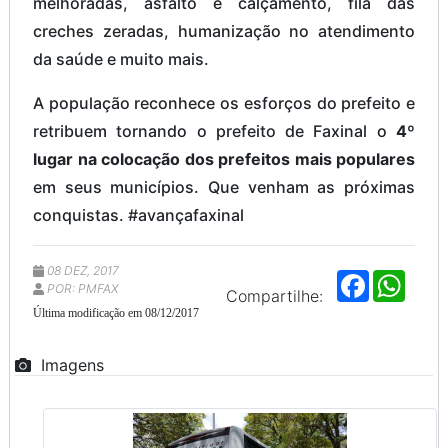
melhoradas, asfalto e calçamento, fila das
creches zeradas, humanização no atendimento
da saúde e muito mais.
A população reconhece os esforços do prefeito e
retribuem tornando o prefeito de Faxinal o
4º
lugar na colocação dos prefeitos mais populares
em seus municípios. Que venham as próximas
conquistas. #avançafaxinal
08 DEZ, 2017
F
W
POR: PMFAX
a
h
Compartilhe:
c
a
Última modificação em 08/12/2017
e
t
b
s
o
A
Imagens
o
p
k
p