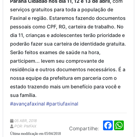
Paraná Cidadão nos dia 11, 12 e 13 de abril,
com
serviços gratuitos para toda a população de
Faxinal e região. Estaremos fazendo documentos
pessoais como CPF, RG, carteira de trabalho. No
dia 11, crianças e adolescentes terão prioridade e
poderão fazer sua carteira de identidade gratuita.
Serão feitos exames de saúde na hora,
participem... levem seu comprovante de
residência e outros documentos necessários. É a
nossa equipe da prefeitura em parceria com o
estado trazendo mais um benefício para você e
sua família.
#avançafaxinal
#partiufaxinal
05 ABR, 2018
F
W
POR: PMFAX
a
h
Compartilhe:
c
a
Última modificação em 05/04/2018