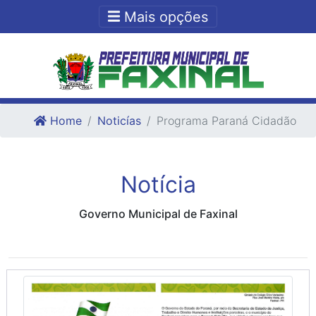
Ir para o conteudo
Ir para o fim do conteudo
Mais opções
Home
Noticías
Programa Paraná Cidadão
Notícia
Governo Municipal de Faxinal