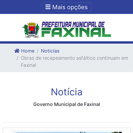
Ir para o conteudo
Ir para o fim do conteudo
Mais opções
Home
Noticías
Obras de recapeamento asfáltico continuam em
Faxinal
Notícia
Governo Municipal de Faxinal