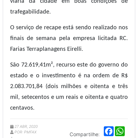
viária da cidade em boas condições de
trafegabilidade.
O serviço de recape está sendo realizado nos
finais de semana pela empresa licitada RC.
Farias Terraplanagens Eirelli.
São 72.619,41m², recurso este do governo do
estado e o investimento é na ordem de R$
2.083.701,84 (dois milhões e oitenta e três
mil, setecentos e um reais e oitenta e quatro
centavos.
27 ABR, 2020
F
W
POR: PMFAX
a
h
Compartilhe: