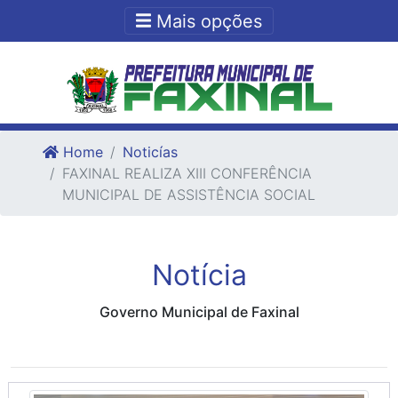
Ir para o conteudo
Ir para o fim do conteudo
Mais opções
Home
Noticías
FAXINAL REALIZA XIII CONFERÊNCIA
MUNICIPAL DE ASSISTÊNCIA SOCIAL
Notícia
Governo Municipal de Faxinal