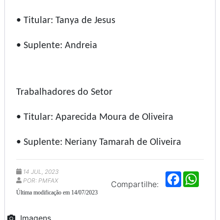
• Titular: Tanya de Jesus
• Suplente: Andreia
Trabalhadores do Setor
• Titular: Aparecida Moura de Oliveira
• Suplente: Neriany Tamarah de Oliveira
14 JUL, 2023
F
W
POR: PMFAX
a
h
Compartilhe:
c
a
Última modificação em 14/07/2023
e
t
b
s
o
A
Imagens