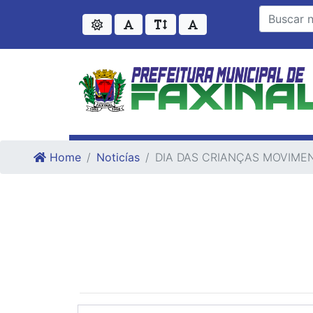
Ir para o conteudo
Ir para o fim do conteudo
Home
Noticías
DIA DAS CRIANÇAS MOVIME