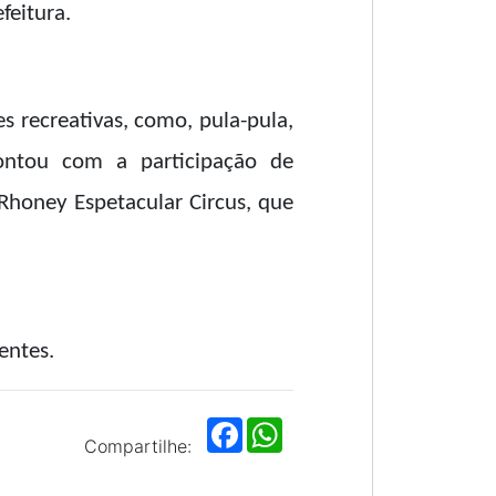
feitura.
s recreativas, como, pula-pula,
 contou com a participação de
Rhoney Espetacular Circus, que
entes.
F
W
a
h
Compartilhe:
c
a
e
t